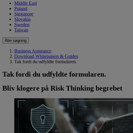
Middle East
Poland
Singapore
Slovakia
Sweden
Taiwan
Åbn søgning
Business Assurance
Download Whitepapers & Guides
Tak fordi du udfyldte formularen.
Tak fordi du udfyldte formularen.
Bliv klogere på Risk Thinking begrebet