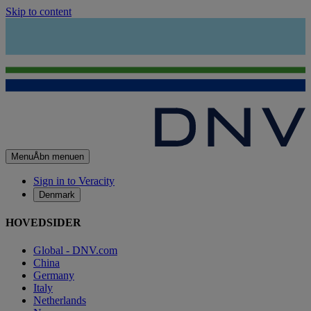
Skip to content
Menu
Åbn menuen
Sign in to Veracity
Denmark
HOVEDSIDER
Global - DNV.com
China
Germany
Italy
Netherlands