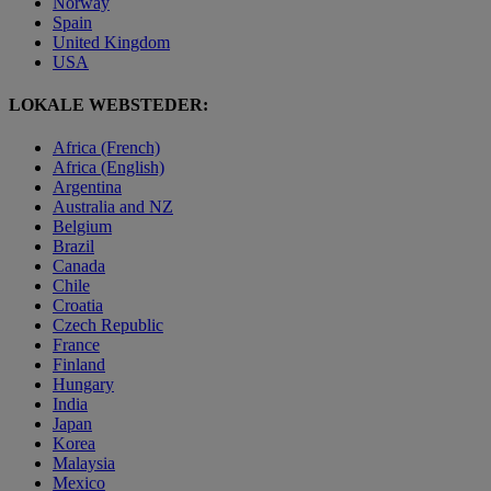
Norway
Spain
United Kingdom
USA
LOKALE WEBSTEDER:
Africa (French)
Africa (English)
Argentina
Australia and NZ
Belgium
Brazil
Canada
Chile
Croatia
Czech Republic
France
Finland
Hungary
India
Japan
Korea
Malaysia
Mexico