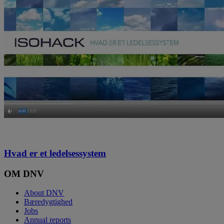
Hvad er et ledelsessystem
OM DNV
About DNV
Bæredygtighed
Jobs
Annual reports