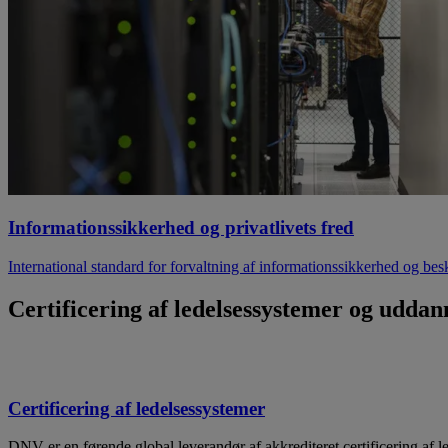
Informationssikkerhed og privatlivets fred
International standard for forvaltning af informationssikkerhed og besky
Certificering af ledelsessystemer og uddan
Certificering af ledelsessystemer
DNV er en førende global leverandør af akkrediteret certificering af led