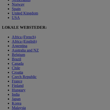
Norway
Spain
United Kingdom
USA
LOKALE WEBSTEDER:
Africa (French)
Africa (English)
Argentina
Australia and NZ
Belgium
Brazil
Canada
Chile
Croatia
Czech Republic
France
Finland
Hungary
India
Japan
Korea
Malaysia