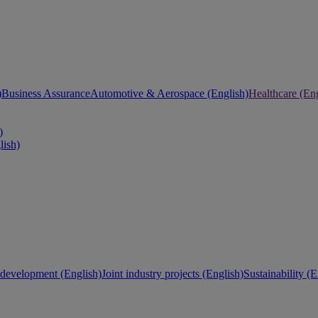
)
Business Assurance
Automotive & Aerospace (English)
Healthcare (Eng
)
lish)
development (English)
Joint industry projects (English)
Sustainability (E