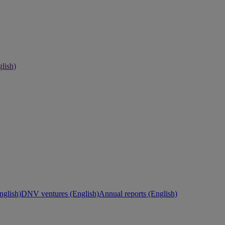
lish)
nglish)
DNV ventures (English)
Annual reports (English)