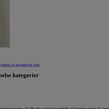
ttelse af privatlivets fred
nelse kategorier
elsessystemer. Vi tilbyder en bred portefølje af tjenester inden for cert