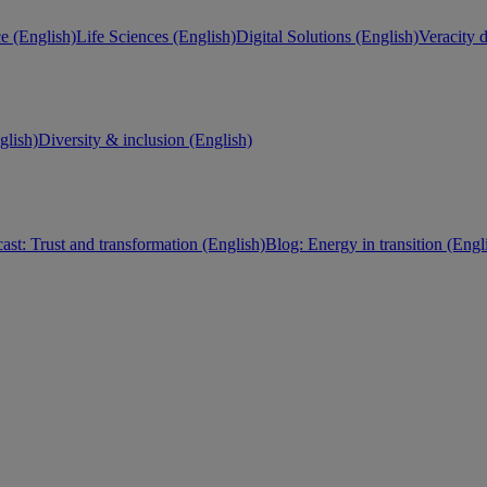
e (English)
Life Sciences (English)
Digital Solutions (English)
Veracity d
lish)
Diversity & inclusion (English)
ast: Trust and transformation (English)
Blog: Energy in transition (Engl