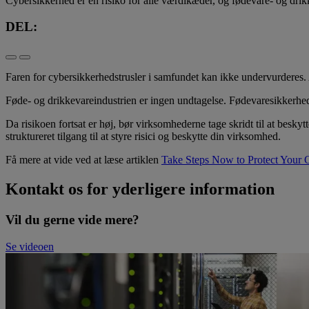
Cybersikkerhed er en risiko for alle værdikæder, og fødevare- og drik
DEL:
Faren for cybersikkerhedstrusler i samfundet kan ikke undervurderes
Føde- og drikkevareindustrien er ingen undtagelse. Fødevaresikkerhed
Da risikoen fortsat er høj, bør virksomhederne tage skridt til at besk
struktureret tilgang til at styre risici og beskytte din virksomhed.
Få mere at vide ved at læse artiklen
Take Steps Now to Protect Your 
Kontakt os for yderligere information
Vil du gerne vide mere?
Se videoen