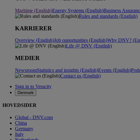
Maritime (English)
Energy Systems (English)
Business Assuranc
Rules and standards (English)
KARRIERER
Overview (English)
Job opportunities (English)
Why DNV? (Eng
Life @ DNV (English)
MEDIER
Newsroom
Statistics and insights (English)
Events (English)
Podc
Contact us (English)
Sign in to Veracity
Denmark
HOVEDSIDER
Global - DNV.com
China
Germany
Italy
Netherlands