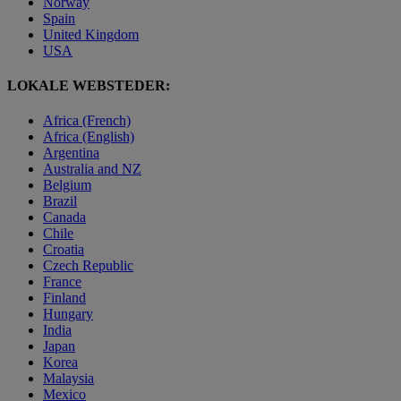
Norway
Spain
United Kingdom
USA
LOKALE WEBSTEDER:
Africa (French)
Africa (English)
Argentina
Australia and NZ
Belgium
Brazil
Canada
Chile
Croatia
Czech Republic
France
Finland
Hungary
India
Japan
Korea
Malaysia
Mexico