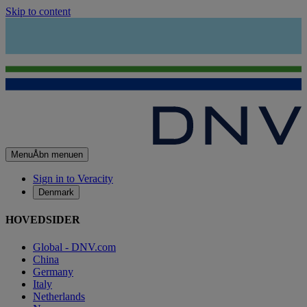
Skip to content
Menu
Åbn menuen
Sign in to Veracity
Denmark
HOVEDSIDER
Global - DNV.com
China
Germany
Italy
Netherlands