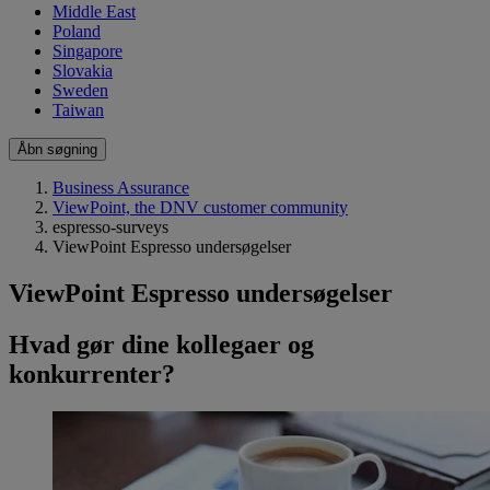
Middle East
Poland
Singapore
Slovakia
Sweden
Taiwan
Åbn søgning
Business Assurance
ViewPoint, the DNV customer community
espresso-surveys
ViewPoint Espresso undersøgelser
ViewPoint Espresso undersøgelser
Hvad gør dine kollegaer og
konkurrenter?