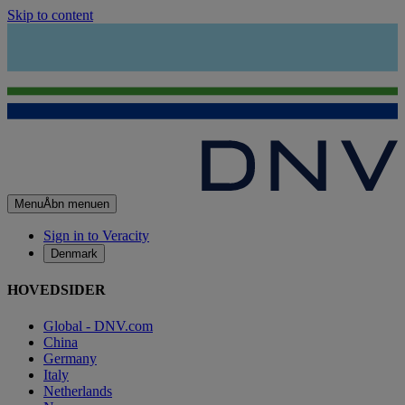
Skip to content
Menu
Åbn menuen
Sign in to Veracity
Denmark
HOVEDSIDER
Global - DNV.com
China
Germany
Italy
Netherlands