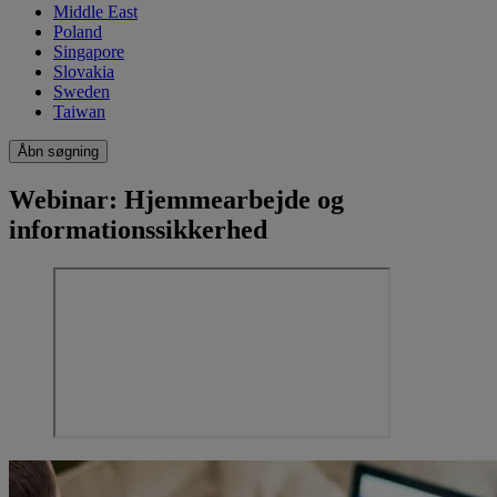
Middle East
Poland
Singapore
Slovakia
Sweden
Taiwan
Åbn søgning
Webinar: Hjemmearbejde og
informationssikkerhed