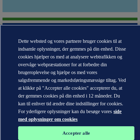
Dette websted og vores partnere bruger cookies til at
indsamle oplysninger, der gemmes på din enhed. Disse
cookies hjælper os med at analysere webtrafikken og
Varemærkerne DNV GL®, DNV®, Horizon Graphic og Det
overvåge webpræstationer for at forbedre din
Norske Veritas® tilhører virksomheder i Det Norske Veritas-
brugeroplevelse og hjælpe os med vores
koncernen. Alle rettigheder forbeholdes.
salgsfremmende og markedsføringsmæssige tiltag. Ved
WHEN TRUST MATTERS
at klikke på "Accepter alle cookies" accepterer du, at
der gemmes cookies på din enhed i 12 måneder. Du
kan til enhver tid ændre dine indstillinger for cookies.
For yderligere oplysninger kan du besøge vores
side
med oplysninger om cookies
Accepter alle