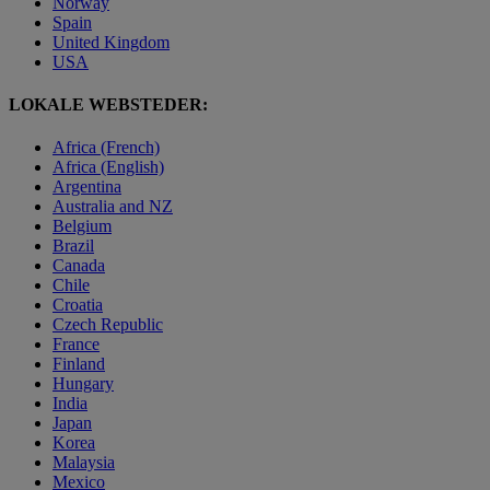
Norway
Spain
United Kingdom
USA
LOKALE WEBSTEDER:
Africa (French)
Africa (English)
Argentina
Australia and NZ
Belgium
Brazil
Canada
Chile
Croatia
Czech Republic
France
Finland
Hungary
India
Japan
Korea
Malaysia
Mexico