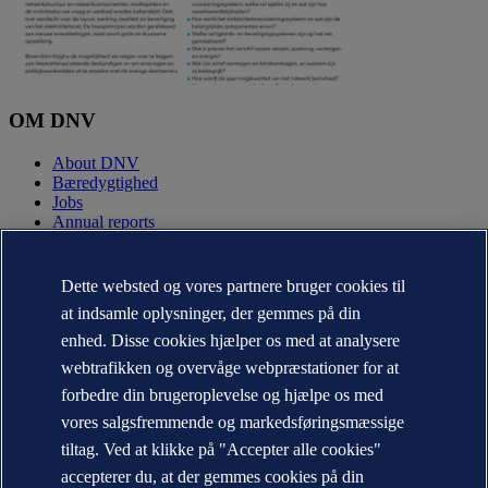
OM DNV
About DNV
Bæredygtighed
Jobs
Annual reports
KONTAKT:
Dette websted og vores partnere bruger cookies til
Kontakt DNV
at indsamle oplysninger, der gemmes på din
Office Locator
enhed. Disse cookies hjælper os med at analysere
Media kontakter
Veracity.com
webtrafikken og overvåge webpræstationer for at
forbedre din brugeroplevelse og hjælpe os med
Privacy Statement
Terms of Use
vores salgsfremmende og markedsføringsmæssige
Copyright © DNV AS 2026
tiltag. Ved at klikke på "Accepter alle cookies"
Information om cookies
accepterer du, at der gemmes cookies på din