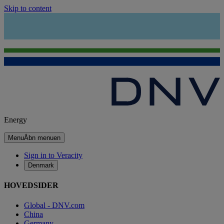
Skip to content
Energy
Menu
Åbn menuen
Sign in to Veracity
Denmark
HOVEDSIDER
Global - DNV.com
China
Germany