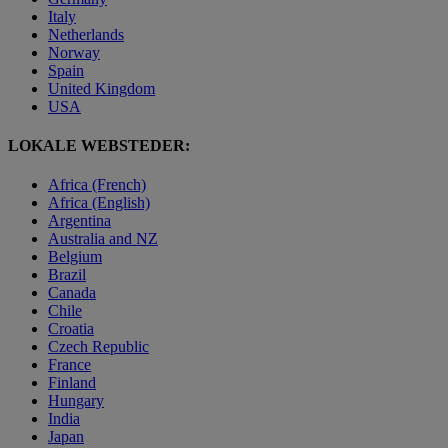
Italy
Netherlands
Norway
Spain
United Kingdom
USA
LOKALE WEBSTEDER:
Africa (French)
Africa (English)
Argentina
Australia and NZ
Belgium
Brazil
Canada
Chile
Croatia
Czech Republic
France
Finland
Hungary
India
Japan