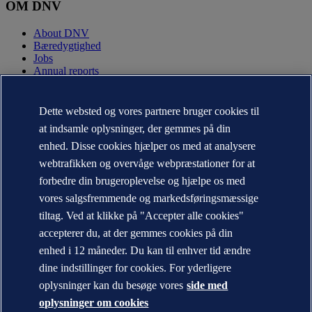
OM DNV
About DNV
Bæredygtighed
Jobs
Annual reports
KONTAKT:
Dette websted og vores partnere bruger cookies til
Kontakt DNV
at indsamle oplysninger, der gemmes på din
Office Locator
enhed. Disse cookies hjælper os med at analysere
Media kontakter
Veracity.com
webtrafikken og overvåge webpræstationer for at
forbedre din brugeroplevelse og hjælpe os med
Privacy Statement
vores salgsfremmende og markedsføringsmæssige
Terms of Use
Copyright © DNV AS 2026
tiltag. Ved at klikke på "Accepter alle cookies"
Information om cookies
accepterer du, at der gemmes cookies på din
enhed i 12 måneder. Du kan til enhver tid ændre
dine indstillinger for cookies. For yderligere
oplysninger kan du besøge vores
side med
oplysninger om cookies