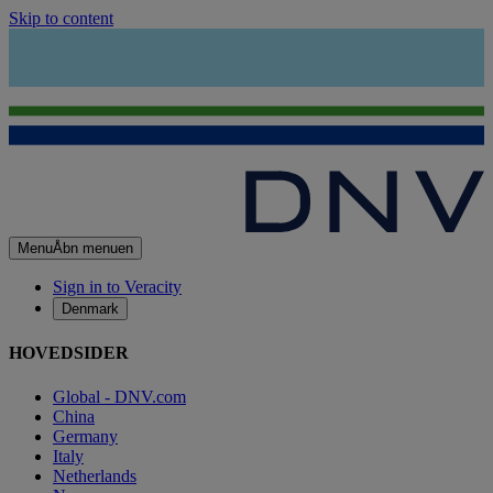
Skip to content
Menu
Åbn menuen
Sign in to Veracity
Denmark
HOVEDSIDER
Global - DNV.com
China
Germany
Italy
Netherlands