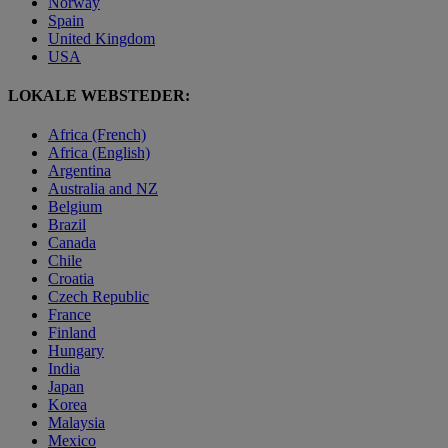
Norway
Spain
United Kingdom
USA
LOKALE WEBSTEDER:
Africa (French)
Africa (English)
Argentina
Australia and NZ
Belgium
Brazil
Canada
Chile
Croatia
Czech Republic
France
Finland
Hungary
India
Japan
Korea
Malaysia
Mexico