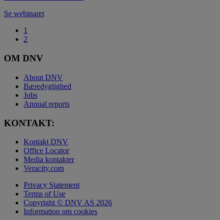
Se webinaret
1
2
OM DNV
About DNV
Bæredygtighed
Jobs
Annual reports
KONTAKT:
Kontakt DNV
Office Locator
Media kontakter
Veracity.com
Privacy Statement
Terms of Use
Copyright © DNV AS 2026
Information om cookies