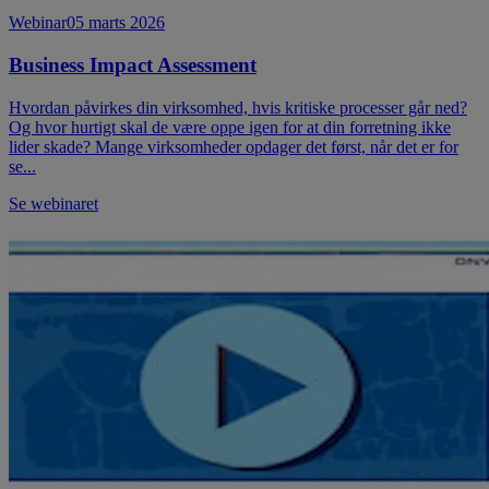
Webinar
05 marts 2026
Business Impact Assessment
Hvordan påvirkes din virksomhed, hvis kritiske processer går ned?
Og hvor hurtigt skal de være oppe igen for at din forretning ikke
lider skade? Mange virksomheder opdager det først, når det er for
se...
Se webinaret