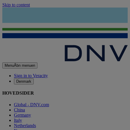
Skip to content
Menu
Åbn menuen
Sign in to Veracity
Denmark
HOVEDSIDER
Global - DNV.com
China
Germany
Italy
Netherlands