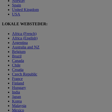
Norway
Spain
United Kingdom
USA
LOKALE WEBSTEDER:
Africa (French)
Africa (English)
Argentina
Australia and NZ
Belgium
Brazil
Canada
Chile
Croatia
Czech Republic
France
Finland
Hungary
India
Japan
Korea
Malaysia
Mexico