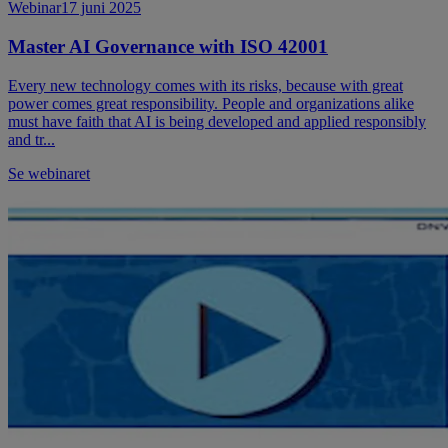
Webinar
17 juni 2025
Master AI Governance with ISO 42001
Every new technology comes with its risks, because with great
power comes great responsibility. People and organizations alike
must have faith that AI is being developed and applied responsibly
and tr...
Se webinaret