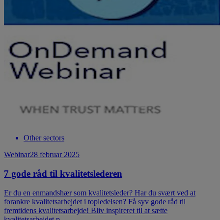
Other sectors
Webinar
28 februar 2025
7 gode råd til kvalitetslederen
Er du en enmandshær som kvalitetsleder? Har du svært ved at
forankre kvalitetsarbejdet i topledelsen? Få syv gode råd til
fremtidens kvalitetsarbejde! Bliv inspireret til at sætte
kvalitetsarbejdet p...