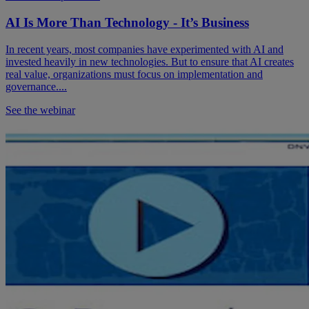
AI Is More Than Technology - It’s Business
In recent years, most companies have experimented with AI and
invested heavily in new technologies. But to ensure that AI creates
real value, organizations must focus on implementation and
governance....
See the webinar