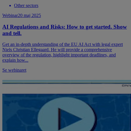
Other sectors
Webinar
20 maj 2025
AI Regulations and Risks: How to get started. Show
and tell.
Get an in-depth understanding of the EU AI Act with legal expert
Niels Christian Ellegaard. He will provide a comprehensive
overview of the regulation, highlight important deadlines, and
explain how...
Se webinaret