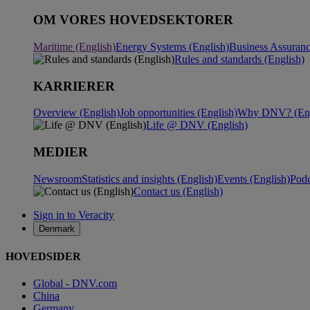
OM VORES HOVEDSEKTORER
Maritime (English)
Energy Systems (English)
Business Assuranc
Rules and standards (English)
KARRIERER
Overview (English)
Job opportunities (English)
Why DNV? (Eng
Life @ DNV (English)
MEDIER
Newsroom
Statistics and insights (English)
Events (English)
Podc
Contact us (English)
Sign in to Veracity
Denmark
HOVEDSIDER
Global - DNV.com
China
Germany