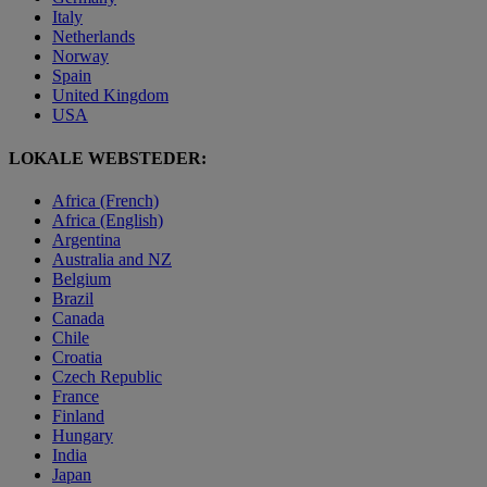
Italy
Netherlands
Norway
Spain
United Kingdom
USA
LOKALE WEBSTEDER:
Africa (French)
Africa (English)
Argentina
Australia and NZ
Belgium
Brazil
Canada
Chile
Croatia
Czech Republic
France
Finland
Hungary
India
Japan