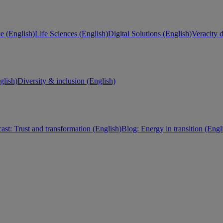
e (English)
Life Sciences (English)
Digital Solutions (English)
Veracity d
lish)
Diversity & inclusion (English)
ast: Trust and transformation (English)
Blog: Energy in transition (Engl