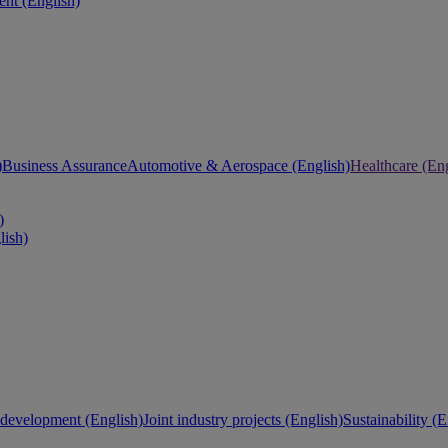
nt (English)
)
Business Assurance
Automotive & Aerospace (English)
Healthcare (Eng
)
lish)
development (English)
Joint industry projects (English)
Sustainability (E