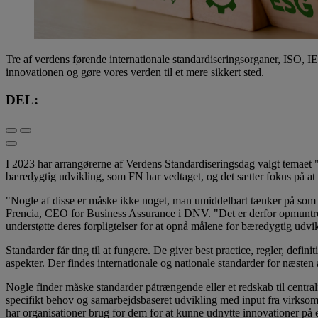
Tre af verdens førende internationale standardiseringsorganer, ISO, I
innovationen og gøre vores verden til et mere sikkert sted.
DEL:
I 2023 har arrangørerne af Verdens Standardiseringsdag valgt temaet "
bæredygtig udvikling, som FN har vedtaget, og det sætter fokus på at s
"Nogle af disse er måske ikke noget, man umiddelbart tænker på som si
Frencia, CEO for Business Assurance i DNV. "Det er derfor opmuntrend
understøtte deres forpligtelser for at opnå målene for bæredygtig udvi
Standarder får ting til at fungere. De giver best practice, regler, defin
aspekter. Der findes internationale og nationale standarder for næsten 
Nogle finder måske standarder påtrængende eller et redskab til centrali
specifikt behov og samarbejdsbaseret udvikling med input fra virksomh
har organisationer brug for dem for at kunne udnytte innovationer på 