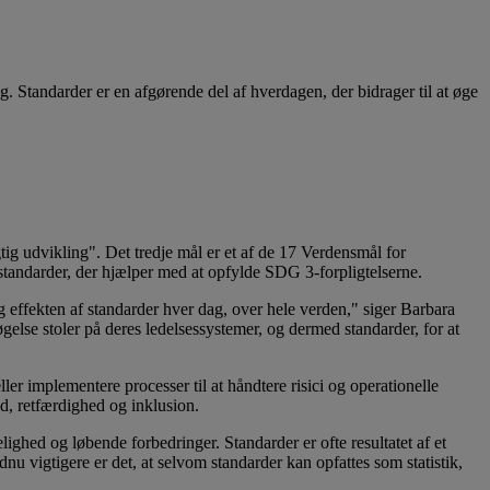
. Standarder er en afgørende del af hverdagen, der bidrager til at øge
ig udvikling". Det tredje mål er et af de 17 Verdensmål for
 standarder, der hjælper med at opfylde SDG 3-forpligtelserne.
 effekten af standarder hver dag, over hele verden," siger Barbara
lse stoler på deres ledelsessystemer, og dermed standarder, for at
eller implementere processer til at håndtere risici og operationelle
ed, retfærdighed og inklusion.
lighed og løbende forbedringer. Standarder er ofte resultatet af et
u vigtigere er det, at selvom standarder kan opfattes som statistik,