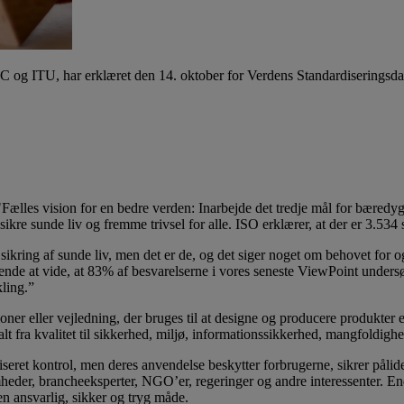
EC og ITU, har erklæret den 14. oktober for Verdens Standardiseringsdag
Fælles vision for en bedre verden: Inarbejde det tredje mål for bæredygt
ikre sunde liv og fremme trivsel for alle. ISO erklærer, at der er 3.534
kring af sunde liv, men det er de, og det siger noget om behovet for og
e at vide, at 83% af besvarelserne i vores seneste ViewPoint undersøge
kling.”
itioner eller vejledning, der bruges til at designe og producere produkter 
alt fra kvalitet til sikkerhed, miljø, informationssikkerhed, mangfoldigh
seret kontrol, men deres anvendelse beskytter forbrugerne, sikrer pålide
eder, brancheeksperter, NGO’er, regeringer og andre interessenter. Endn
en ansvarlig, sikker og tryg måde.