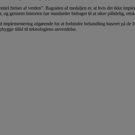
ntiel frelser af verden”. Bagsiden af medaljen er, at hvis det ikke impl
, og gennem historien har standarder bidraget til at sikre pålidelig, eti
god implementering afgørende for at forhindre behandling baseret på de f
ygge tillid til teknologiens anvendelse.