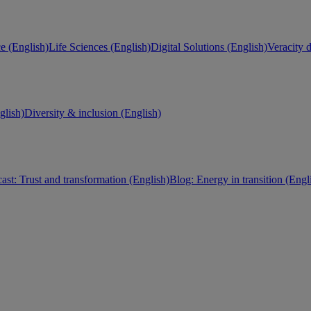
e (English)
Life Sciences (English)
Digital Solutions (English)
Veracity d
lish)
Diversity & inclusion (English)
ast: Trust and transformation (English)
Blog: Energy in transition (Engl