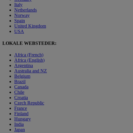
Italy
Netherlands
Norway
Spain
United Kingdom
USA
LOKALE WEBSTEDER:
Africa (French)
Africa (English)
Argentina
Australia and NZ
Belgium
Brazil
Canada
Chile
Croatia
Czech Republic
France
Finland
Hungary
India
Japan