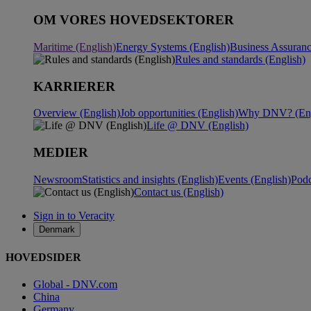
OM VORES HOVEDSEKTORER
Maritime (English)
Energy Systems (English)
Business Assuranc
Rules and standards (English)
KARRIERER
Overview (English)
Job opportunities (English)
Why DNV? (Eng
Life @ DNV (English)
MEDIER
Newsroom
Statistics and insights (English)
Events (English)
Podc
Contact us (English)
Sign in to Veracity
Denmark
HOVEDSIDER
Global - DNV.com
China
Germany