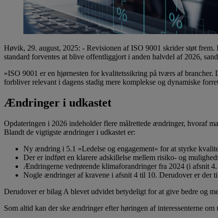
Høvik, 29. august, 2025: - Revisionen af ISO 9001 skrider støt frem. D
standard forventes at blive offentliggjort i anden halvdel af 2026, san
»ISO 9001 er en hjørnesten for kvalitetssikring på tværs af brancher. 
forbliver relevant i dagens stadig mere komplekse og dynamiske for
Ændringer i udkastet
Opdateringen i 2026 indeholder flere målrettede ændringer, hvoraf ma
Blandt de vigtigste ændringer i udkastet er:
Ny ændring i 5.1 »Ledelse og engagement« for at styrke kvalite
Der er indført en klarere adskillelse mellem risiko- og mulighed
Ændringerne vedrørende klimaforandringer fra 2024 (i afsnit 4.1
Nogle ændringer af kravene i afsnit 4 til 10. Derudover er der ti
Derudover er bilag A blevet udvidet betydeligt for at give bedre og me
Som altid kan der ske ændringer efter høringen af interessenterne om 