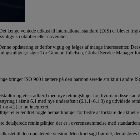
et længe ventede udkast til international standard (DIS) er blevet frig
dsynligvis i oktober eller november.
Denne opdatering er derfor vigtig og følges af mange interessenter. Det e
retningsmiljøer,« siger Tor Gunnar Tollefsen, Global Service Manager
nge bringer ISO 9001 tættere på den harmoniserede struktur i andre ISO
tskultur og etisk adfærd med nye retningslinjer for, hvordan disse kan 
sstyring i afsnit 6.1 med nye underafsnit (6.1.1–6.1.3) og udvidede retni
 og 4.2) er nu integreret.
lføjet eller ændret nogle bemærkninger for bedre at forklare de aktuelle
re detaljerede retningslinjer, der er i overensstemmelse med standardens 
udkastet til den opdaterede version. Men kort sagt bør det, der afsløre