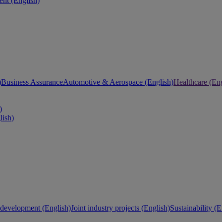
nt (English)
)
Business Assurance
Automotive & Aerospace (English)
Healthcare (Eng
)
lish)
development (English)
Joint industry projects (English)
Sustainability (E