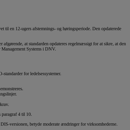
ivet til en 12-ugers afstemnings- og høringsperiode. Den opdaterede
r afgørende, at standarden opdateres regelmæssigt for at sikre, at den
 for Management Systems i DNV.
-standarder for ledelsessystemer.
demonstreres.
ngslinjer.
 krav.
paragraf 4 til 10.
s i DIS-versionen, betyde moderate ændringer for virksomhederne.