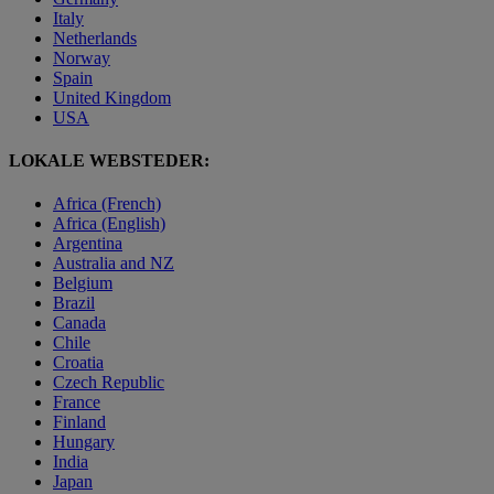
Italy
Netherlands
Norway
Spain
United Kingdom
USA
LOKALE WEBSTEDER:
Africa (French)
Africa (English)
Argentina
Australia and NZ
Belgium
Brazil
Canada
Chile
Croatia
Czech Republic
France
Finland
Hungary
India
Japan