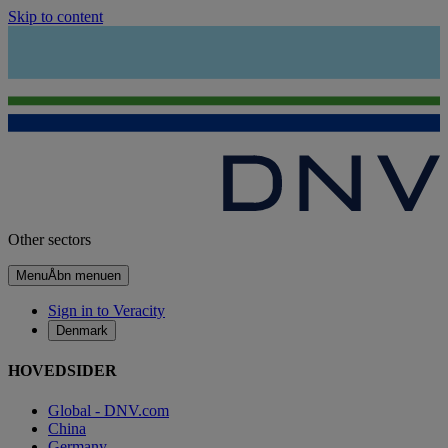
Skip to content
Other sectors
Menu
Åbn menuen
Sign in to Veracity
Denmark
HOVEDSIDER
Global - DNV.com
China
Germany