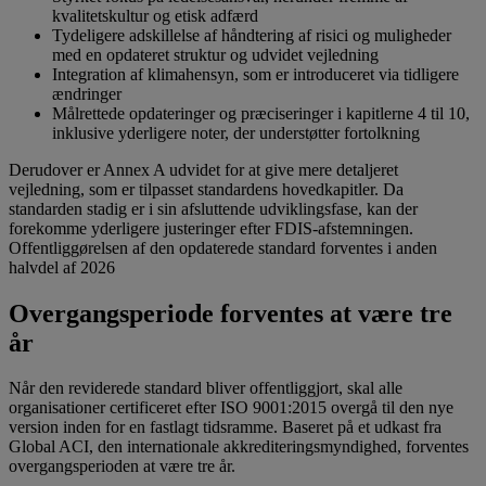
kvalitetskultur og etisk adfærd
Tydeligere adskillelse af håndtering af risici og muligheder
med en opdateret struktur og udvidet vejledning
Integration af klimahensyn, som er introduceret via tidligere
ændringer
Målrettede opdateringer og præciseringer i kapitlerne 4 til 10,
inklusive yderligere noter, der understøtter fortolkning
Derudover er Annex A udvidet for at give mere detaljeret
vejledning, som er tilpasset standardens hovedkapitler. Da
standarden stadig er i sin afsluttende udviklingsfase, kan der
forekomme yderligere justeringer efter FDIS-afstemningen.
Offentliggørelsen af den opdaterede standard forventes i anden
halvdel af 2026
Overgangsperiode forventes at være tre
år
Når den reviderede standard bliver offentliggjort, skal alle
organisationer certificeret efter ISO 9001:2015 overgå til den nye
version inden for en fastlagt tidsramme. Baseret på et udkast fra
Global ACI, den internationale akkrediteringsmyndighed, forventes
overgangsperioden at være tre år.