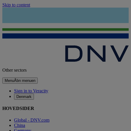
Skip to content
Other sectors
Menu
Åbn menuen
Sign in to Veracity
Denmark
HOVEDSIDER
Global - DNV.com
China
Germany