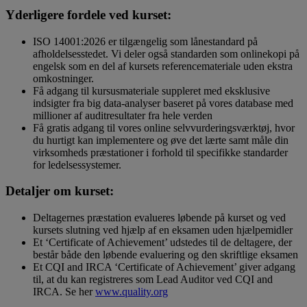
Yderligere fordele ved kurset:
ISO 14001:2026 er tilgængelig som lånestandard på
afholdelsesstedet. Vi deler også standarden som onlinekopi på
engelsk som en del af kursets referencemateriale uden ekstra
omkostninger.
Få adgang til kursusmateriale suppleret med eksklusive
indsigter fra big data-analyser baseret på vores database med
millioner af auditresultater fra hele verden
Få gratis adgang til vores online selvvurderingsværktøj, hvor
du hurtigt kan implementere og øve det lærte samt måle din
virksomheds præstationer i forhold til specifikke standarder
for ledelsessystemer.
Detaljer om kurset:
Deltagernes præstation evalueres løbende på kurset og ved
kursets slutning ved hjælp af en eksamen uden hjælpemidler
Et ‘Certificate of Achievement’ udstedes til de deltagere, der
består både den løbende evaluering og den skriftlige eksamen
Et CQI and IRCA ‘Certificate of Achievement’ giver adgang
til, at du kan registreres som Lead Auditor ved CQI and
IRCA. Se her
www.quality.org