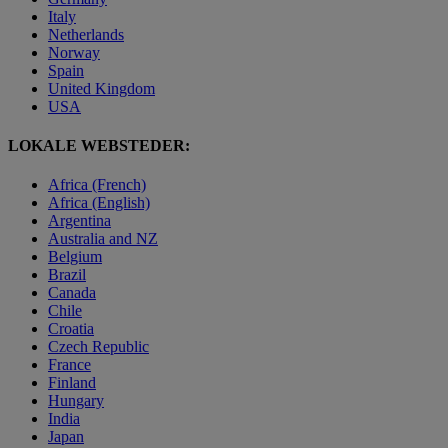
Italy
Netherlands
Norway
Spain
United Kingdom
USA
LOKALE WEBSTEDER:
Africa (French)
Africa (English)
Argentina
Australia and NZ
Belgium
Brazil
Canada
Chile
Croatia
Czech Republic
France
Finland
Hungary
India
Japan