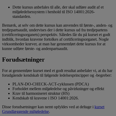
Dette kursus anbefales til alle, der skal udføre audit af et
miljøledelsessystem i henhold til ISO 14001:2026-
standarden.
Bemærk, at selv om dette kursus kan anvendes til første-, anden- og
tredjepartsaudit, undervises der i dette kursus ud fra tredjepartens
(certificeringsorganets) perspektiv. Således får du på kurset et godt
indblik, hvordan kravene fortolkes af certificeringsorganet. Nogle
virksomheder kræver, at man har gennemført dette kursus for at
kunne udføre første- og andenpartsaudit.
Forudsætninger
For at gennemføre kurset med et godt resultat anbefaler vi, at du har
forudgående kendskab til følgende ledelsesprincipper og -begreber:
PLAN-DO-CHECK-ACT-cyklussen (PDCA)
Forholdet mellem miljøledelse og påvirkninger og effekt
Krav til harmoniseret struktur (HS)
Kendskab til kravene i ISO 14001:2026.
Disse forudsætninger kan nemt opfyldes ved at deltage i
kurset
Grundlæggende miljøledelse
.