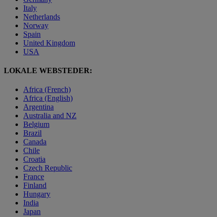
Italy
Netherlands
Norway
Spain
United Kingdom
USA
LOKALE WEBSTEDER:
Africa (French)
Africa (English)
Argentina
Australia and NZ
Belgium
Brazil
Canada
Chile
Croatia
Czech Republic
France
Finland
Hungary
India
Japan