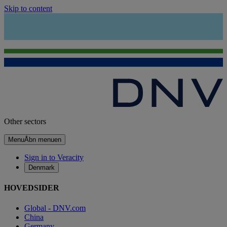
Skip to content
Other sectors
Menu
Åbn menuen
Sign in to Veracity
Denmark
HOVEDSIDER
Global - DNV.com
China
Germany