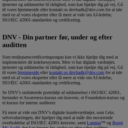
tjenester og uddannelse til rådighed, som kan hjælpe dig på vej. Gå
til vores hjemmeside eller kontakt os dnvbadk@dnv.com for at tale
med en af vores eksperter eller få mere at vide om AI-ledelse,
ISO/IEC 42001-standarden og certificering.
DNV - Din partner før, under og efter
auditten
Som tredjepartscertificeringsorgan kan vi ikke hjælpe dig med at
implementere dit ledelsessystem. Men vi har digitale værktøjer,
tjenester og uddannelse til rådighed, som kan hjælpe dig på vej. Gå
til vores
hjemmeside
eller
kontakt os dnvbadk@dnv.com
for at tale
med en af vores eksperter eller få mere at vide om AI-ledelse,
ISO/IEC 42001-standarden og certificering.
Se DNV's omfattende portefølje af uddannelser i ISO/IEC 42001,
herunder et Awareness-kursus om kravene, et Foundation-kursus og
et kursus for interne auditorer.
Få mere at vide om DNV's digitale kundeværktøjer, som f.eks.
selvevalueringen, der hjælper dig med at måle din nuværende
overholdelse af ISO/IEC 42001-kravene, samt
Lumina
™ og
Boost
My Audit
, der kan bruges før, under og efter selve auditten.