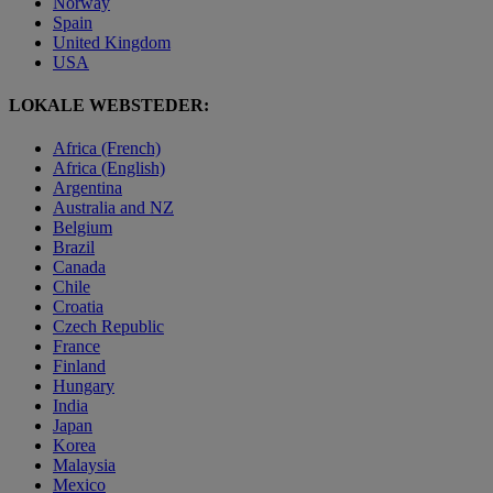
Norway
Spain
United Kingdom
USA
LOKALE WEBSTEDER:
Africa (French)
Africa (English)
Argentina
Australia and NZ
Belgium
Brazil
Canada
Chile
Croatia
Czech Republic
France
Finland
Hungary
India
Japan
Korea
Malaysia
Mexico