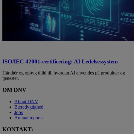
ISO/IEC 42001-certificering: AI Ledelsessystem
Håndtér og opbyg tillid til, hvordan AI anvendes på produkter og
tjenester.
OM DNV
About DNV
Bæredygtighed
Jobs
Annual reports
KONTAKT: