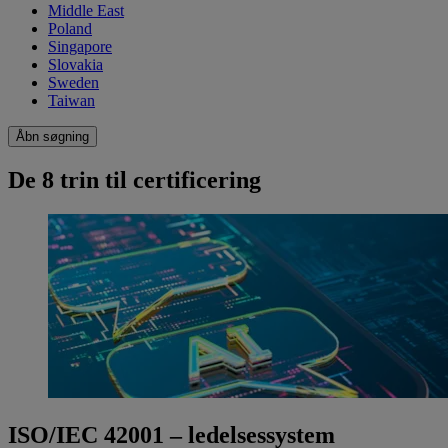
Middle East
Poland
Singapore
Slovakia
Sweden
Taiwan
Åbn søgning
De 8 trin til certificering
ISO/IEC 42001 – ledelsessystem