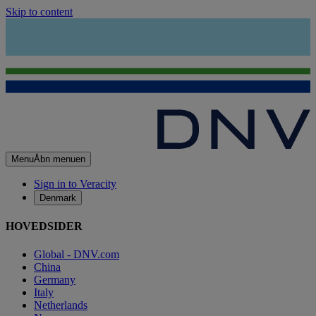
Skip to content
Menu
Åbn menuen
Sign in to Veracity
Denmark
HOVEDSIDER
Global - DNV.com
China
Germany
Italy
Netherlands