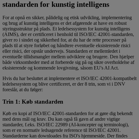
standarden for kunstig intelligens
For at opnå en sikker, pålidelig og etisk udvikling, implementering
og brug af kunstig intelligens er det afgørende at have en robust
styringsstruktur på plads. Et ledelsessystem for kunstig intelligens
(AIMS), der er certificeret i henhold til ISO/IEC 42001-standarden,
giver ro i sindet og sikkerhed for, at du har de rette processer på
plads til at styre forløbet og håndtere eventuelle eksisterende risici
eller risici, der opstår undervejs. Standarden er mellemledet i
eventuelle tillidsmangler mellem udviklere og brugere. Den hjælper
både virksomheder med at forberede sig på og sikre overholdelse af
eksisterende og kommende lovgivning, såsom EU's AI Act.
Hvis du har besluttet at implementere et ISO/IEC 42001-kompatibelt
ledelsessystem og blive certificeret, er der 8 trin, som vi i DNV
foreslår, at du følger:
Trin 1: Køb standarden
Køb en kopi af ISO/IEC 42001-standarden for at gøre dig bekendt
med dens mål og krav. Du kan også få gavn af andre vigtige
standarder, f.eks. ISO/IEC 22989 (AI-koncepter og terminologi),
som er en normativ ledsagende reference til ISO/IEC 42001.
Standarderne kan downloades fra ISO's hjemmeside. Der findes