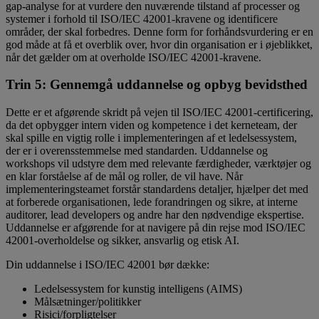
gap-analyse for at vurdere den nuværende tilstand af processer og
systemer i forhold til ISO/IEC 42001-kravene og identificere
områder, der skal forbedres. Denne form for forhåndsvurdering er en
god måde at få et overblik over, hvor din organisation er i øjeblikket,
når det gælder om at overholde ISO/IEC 42001-kravene.
Trin 5: Gennemgå uddannelse og opbyg bevidsthed
Dette er et afgørende skridt på vejen til ISO/IEC 42001-certificering,
da det opbygger intern viden og kompetence i det kerneteam, der
skal spille en vigtig rolle i implementeringen af et ledelsessystem,
der er i overensstemmelse med standarden. Uddannelse og
workshops vil udstyre dem med relevante færdigheder, værktøjer og
en klar forståelse af de mål og roller, de vil have. Når
implementeringsteamet forstår standardens detaljer, hjælper det med
at forberede organisationen, lede forandringen og sikre, at interne
auditorer, lead developers og andre har den nødvendige ekspertise.
Uddannelse er afgørende for at navigere på din rejse mod ISO/IEC
42001-overholdelse og sikker, ansvarlig og etisk AI.
Din uddannelse i ISO/IEC 42001 bør dække:
Ledelsessystem for kunstig intelligens (AIMS)
Målsætninger/politikker
Risici/forpligtelser