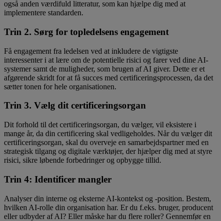
også anden værdifuld litteratur, som kan hjælpe dig med at
implementere standarden.
Trin 2. Sørg for topledelsens engagement
Få engagement fra ledelsen ved at inkludere de vigtigste
interessenter i at lære om de potentielle risici og farer ved dine AI-
systemer samt de muligheder, som brugen af AI giver. Dette er et
afgørende skridt for at få succes med certificeringsprocessen, da det
sætter tonen for hele organisationen.
Trin 3. Vælg dit certificeringsorgan
Dit forhold til det certificeringsorgan, du vælger, vil eksistere i
mange år, da din certificering skal vedligeholdes. Når du vælger dit
certificeringsorgan, skal du overveje en samarbejdspartner med en
strategisk tilgang og digitale værktøjer, der hjælper dig med at styre
risici, sikre løbende forbedringer og opbygge tillid.
Trin 4: Identificer mangler
Analyser din interne og eksterne AI-kontekst og -position. Bestem,
hvilken AI-rolle din organisation har. Er du f.eks. bruger, producent
eller udbyder af AI? Eller måske har du flere roller? Gennemfør en