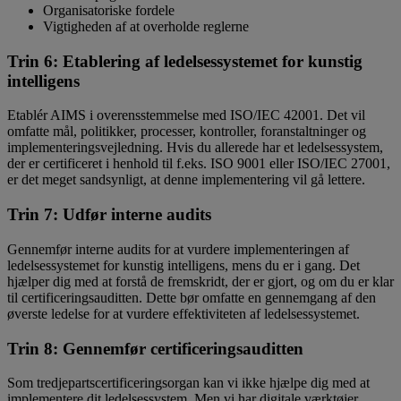
Organisatoriske fordele
Vigtigheden af at overholde reglerne
Trin 6: Etablering af ledelsessystemet for kunstig
intelligens
Etablér AIMS i overensstemmelse med ISO/IEC 42001. Det vil
omfatte mål, politikker, processer, kontroller, foranstaltninger og
implementeringsvejledning. Hvis du allerede har et ledelsessystem,
der er certificeret i henhold til f.eks. ISO 9001 eller ISO/IEC 27001,
er det meget sandsynligt, at denne implementering vil gå lettere.
Trin 7: Udfør interne audits
Gennemfør interne audits for at vurdere implementeringen af
ledelsessystemet for kunstig intelligens, mens du er i gang. Det
hjælper dig med at forstå de fremskridt, der er gjort, og om du er klar
til certificeringsauditten. Dette bør omfatte en gennemgang af den
øverste ledelse for at vurdere effektiviteten af ledelsessystemet.
Trin 8: Gennemfør certificeringsauditten
Som tredjepartscertificeringsorgan kan vi ikke hjælpe dig med at
implementere dit ledelsessystem. Men vi har digitale værktøjer,