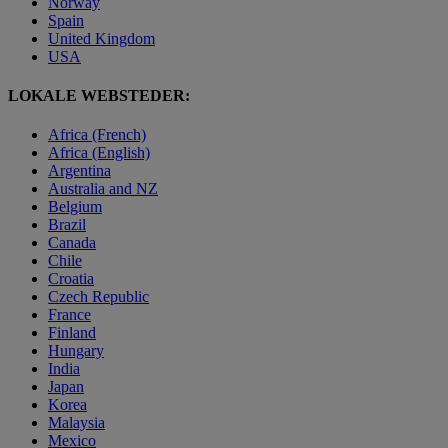
Norway
Spain
United Kingdom
USA
LOKALE WEBSTEDER:
Africa (French)
Africa (English)
Argentina
Australia and NZ
Belgium
Brazil
Canada
Chile
Croatia
Czech Republic
France
Finland
Hungary
India
Japan
Korea
Malaysia
Mexico