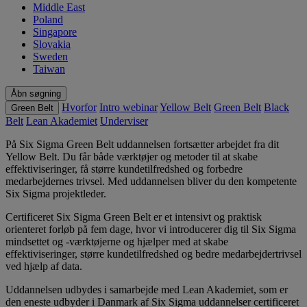
Middle East
Poland
Singapore
Slovakia
Sweden
Taiwan
Åbn søgning
Hvorfor
Intro webinar
Yellow Belt
Green Belt
Black
Green Belt
Belt
Lean Akademiet
Underviser
På Six Sigma Green Belt uddannelsen fortsætter arbejdet fra dit
Yellow Belt. Du får både værktøjer og metoder til at skabe
effektiviseringer, få større kundetilfredshed og forbedre
medarbejdernes trivsel. Med uddannelsen bliver du den kompetente
Six Sigma projektleder.
Certificeret Six Sigma Green Belt er et intensivt og praktisk
orienteret forløb på fem dage, hvor vi introducerer dig til Six Sigma
mindsettet og -værktøjerne og hjælper med at skabe
effektiviseringer, større kundetilfredshed og bedre medarbejdertrivsel
ved hjælp af data.
Uddannelsen udbydes i samarbejde med Lean Akademiet, som er
den eneste udbyder i Danmark af Six Sigma uddannelser certificeret