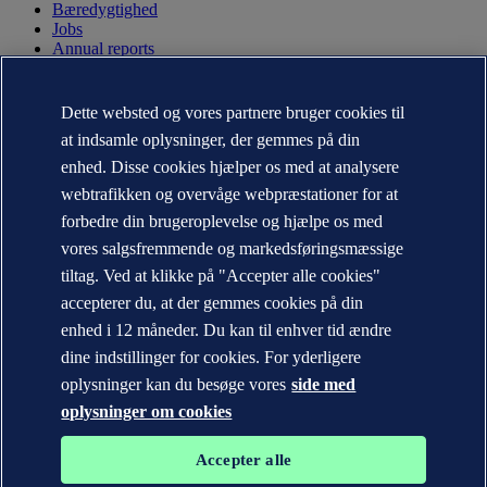
Bæredygtighed
Jobs
Annual reports
KONTAKT:
Dette websted og vores partnere bruger cookies til
Kontakt DNV
at indsamle oplysninger, der gemmes på din
Office Locator
enhed. Disse cookies hjælper os med at analysere
Media kontakter
Veracity.com
webtrafikken og overvåge webpræstationer for at
forbedre din brugeroplevelse og hjælpe os med
Privacy Statement
Terms of Use
vores salgsfremmende og markedsføringsmæssige
Copyright © DNV AS 2026
tiltag. Ved at klikke på "Accepter alle cookies"
Information om cookies
accepterer du, at der gemmes cookies på din
enhed i 12 måneder. Du kan til enhver tid ændre
dine indstillinger for cookies. For yderligere
oplysninger kan du besøge vores
side med
oplysninger om cookies
Accepter alle