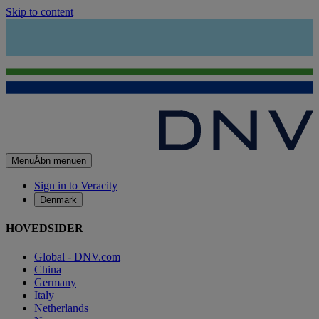
Skip to content
Menu
Åbn menuen
Sign in to Veracity
Denmark
HOVEDSIDER
Global - DNV.com
China
Germany
Italy
Netherlands