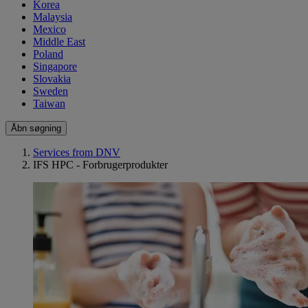
Korea
Malaysia
Mexico
Middle East
Poland
Singapore
Slovakia
Sweden
Taiwan
Åbn søgning
Services from DNV
IFS HPC - Forbrugerprodukter