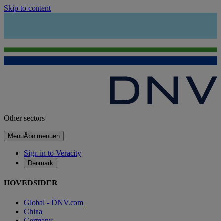
Skip to content
Other sectors
Menu
Åbn menuen
Sign in to Veracity
Denmark
HOVEDSIDER
Global - DNV.com
China
Germany