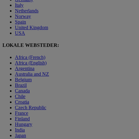
Italy
Netherlands
Norway
Spain
United Kingdom
USA
LOKALE WEBSTEDER:
Africa (French)
Africa (English)
Argentina
Australia and NZ
Belgium
Brazil
Canada
Chile
Croatia
Czech Republic
France
Finland
Hungary
India
Japan