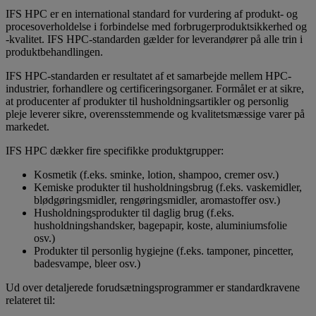
IFS HPC er en international standard for vurdering af produkt- og
procesoverholdelse i forbindelse med forbrugerproduktsikkerhed og
-kvalitet. IFS HPC-standarden gælder for leverandører på alle trin i
produktbehandlingen.
IFS HPC-standarden er resultatet af et samarbejde mellem HPC-
industrier, forhandlere og certificeringsorganer. Formålet er at sikre,
at producenter af produkter til husholdningsartikler og personlig
pleje leverer sikre, overensstemmende og kvalitetsmæssige varer på
markedet.
IFS HPC dækker fire specifikke produktgrupper:
Kosmetik (f.eks. sminke, lotion, shampoo, cremer osv.)
Kemiske produkter til husholdningsbrug (f.eks. vaskemidler,
blødgøringsmidler, rengøringsmidler, aromastoffer osv.)
Husholdningsprodukter til daglig brug (f.eks.
husholdningshandsker, bagepapir, koste, aluminiumsfolie
osv.)
Produkter til personlig hygiejne (f.eks. tamponer, pincetter,
badesvampe, bleer osv.)
Ud over detaljerede forudsætningsprogrammer er standardkravene
relateret til: