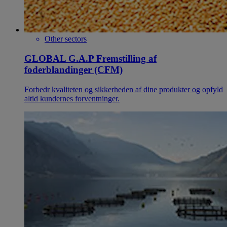
Other sectors
GLOBAL G.A.P Fremstilling af
foderblandinger (CFM)
Forbedr kvaliteten og sikkerheden af dine produkter og opfyld
altid kundernes forventninger.