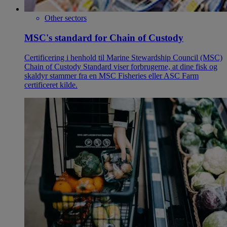
Other sectors
MSC's standard for Chain of Custody
Certificering i henhold til Marine Stewardship Council (MSC)
Chain of Custody Standard viser forbrugerne, at dine fisk og
skaldyr stammer fra en MSC Fisheries eller ASC Farm
certificeret kilde.