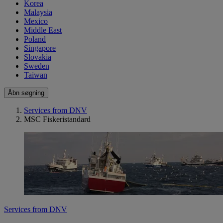
Korea
Malaysia
Mexico
Middle East
Poland
Singapore
Slovakia
Sweden
Taiwan
Åbn søgning
Services from DNV
MSC Fiskeristandard
Services from DNV