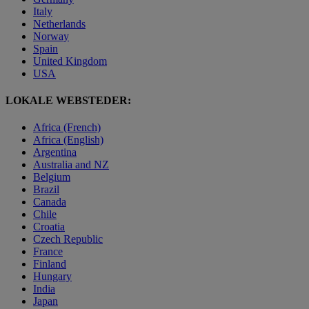
Italy
Netherlands
Norway
Spain
United Kingdom
USA
LOKALE WEBSTEDER:
Africa (French)
Africa (English)
Argentina
Australia and NZ
Belgium
Brazil
Canada
Chile
Croatia
Czech Republic
France
Finland
Hungary
India
Japan