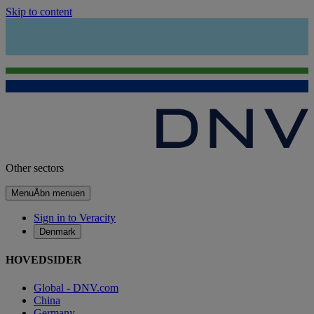
Skip to content
Other sectors
Menu
Åbn menuen
Sign in to Veracity
Denmark
HOVEDSIDER
Global - DNV.com
China
Germany