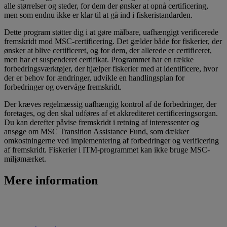
alle størrelser og steder, for dem der ønsker at opnå certificering,
men som endnu ikke er klar til at gå ind i fiskeristandarden.
Dette program støtter dig i at gøre målbare, uafhængigt verificerede
fremskridt mod MSC-certificering. Det gælder både for fiskerier, der
ønsker at blive certificeret, og for dem, der allerede er certificeret,
men har et suspenderet certifikat. Programmet har en række
forbedringsværktøjer, der hjælper fiskerier med at identificere, hvor
der er behov for ændringer, udvikle en handlingsplan for
forbedringer og overvåge fremskridt.
Der kræves regelmæssig uafhængig kontrol af de forbedringer, der
foretages, og den skal udføres af et akkrediteret certificeringsorgan.
Du kan derefter påvise fremskridt i retning af interessenter og
ansøge om MSC Transition Assistance Fund, som dækker
omkostningerne ved implementering af forbedringer og verificering
af fremskridt. Fiskerier i ITM-programmet kan ikke bruge MSC-
miljømærket.
Mere information