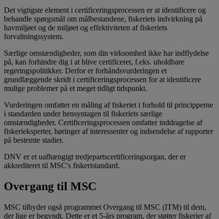
Det vigtigste element i certificeringsprocessen er at identificere og
behandle spørgsmål om målbestandene, fiskeriets indvirkning på
havmiljøet og de miljøet og effektiviteten af fiskeriets
forvaltningssystem.
Særlige omstændigheder, som din virksomhed ikke har indflydelse
på, kan forhindre dig i at blive certificeret, f.eks. uholdbare
regeringspolitikker. Derfor er forhåndsvurderingen et
grundlæggende skridt i certificeringsprocessen for at identificere
mulige problemer på et meget tidligt tidspunkt.
Vurderingen omfatter en måling af fiskeriet i forhold til principperne
i standarden under hensyntagen til fiskeriets særlige
omstændigheder. Certificeringsprocessen omfatter inddragelse af
fiskerieksperter, høringer af interessenter og indsendelse af rapporter
på bestemte stadier.
DNV er et uafhængigt tredjepartscertificeringsorgan, der er
akkrediteret til MSC's fiskeristandard.
Overgang til MSC
MSC tilbyder også programmet Overgang til MSC (ITM) til dem,
der lige er begyndt. Dette er et 5-års program, der støtter fiskerier af