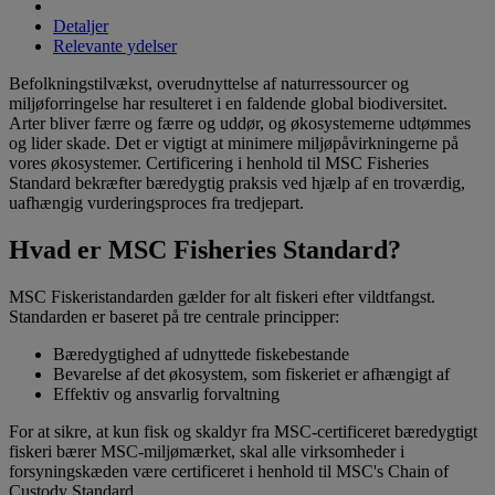
Detaljer
Relevante ydelser
Befolkningstilvækst, overudnyttelse af naturressourcer og
miljøforringelse har resulteret i en faldende global biodiversitet.
Arter bliver færre og færre og uddør, og økosystemerne udtømmes
og lider skade. Det er vigtigt at minimere miljøpåvirkningerne på
vores økosystemer. Certificering i henhold til MSC Fisheries
Standard bekræfter bæredygtig praksis ved hjælp af en troværdig,
uafhængig vurderingsproces fra tredjepart.
Hvad er MSC Fisheries Standard?
MSC Fiskeristandarden gælder for alt fiskeri efter vildtfangst.
Standarden er baseret på tre centrale principper:
Bæredygtighed af udnyttede fiskebestande
Bevarelse af det økosystem, som fiskeriet er afhængigt af
Effektiv og ansvarlig forvaltning
For at sikre, at kun fisk og skaldyr fra MSC-certificeret bæredygtigt
fiskeri bærer MSC-miljømærket, skal alle virksomheder i
forsyningskæden være certificeret i henhold til MSC's Chain of
Custody Standard.