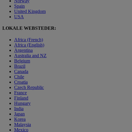
Norway
Spain
United Kingdom
USA
LOKALE WEBSTEDER:
Africa (French)
Africa (English)
Argentina
Australia and NZ
Belgium
Brazil
Canada
Chile
Croatia
Czech Republic
France
Finland
Hungary
India
Japan
Korea
Malaysia
Mexico