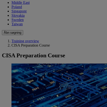
Middle East
Poland
Singapore
Slovakia
Sweden
Taiwan
Åbn søgning
Training overview
CISA Preparation Course
CISA Preparation Course