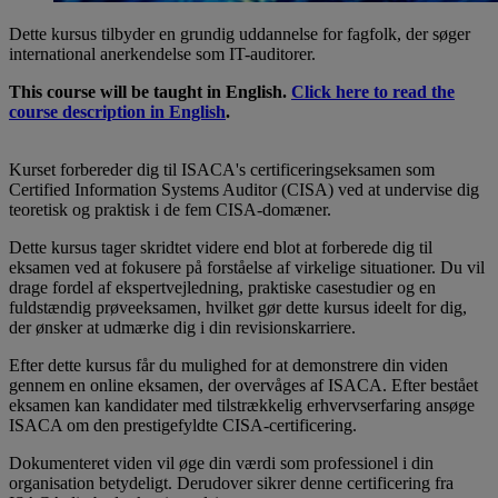
Dette kursus tilbyder en grundig uddannelse for fagfolk, der søger
international anerkendelse som IT-auditorer.
This course will be taught in English.
Click here to read the
course description in English
.
Kurset forbereder dig til ISACA's certificeringseksamen som
Certified Information Systems Auditor (CISA) ved at undervise dig
teoretisk og praktisk i de fem CISA-domæner.
Dette kursus tager skridtet videre end blot at forberede dig til
eksamen ved at fokusere på forståelse af virkelige situationer. Du vil
drage fordel af ekspertvejledning, praktiske casestudier og en
fuldstændig prøveeksamen, hvilket gør dette kursus ideelt for dig,
der ønsker at udmærke dig i din revisionskarriere.
Efter dette kursus får du mulighed for at demonstrere din viden
gennem en online eksamen, der overvåges af ISACA. Efter bestået
eksamen kan kandidater med tilstrækkelig erhvervserfaring ansøge
ISACA om den prestigefyldte CISA-certificering.
Dokumenteret viden vil øge din værdi som professionel i din
organisation betydeligt. Derudover sikrer denne certificering fra