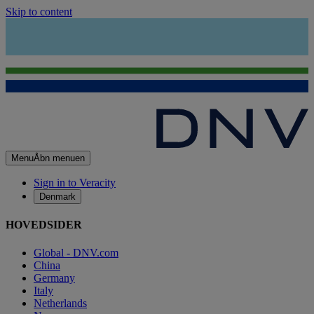
Skip to content
Menu
Åbn menuen
Sign in to Veracity
Denmark
HOVEDSIDER
Global - DNV.com
China
Germany
Italy
Netherlands