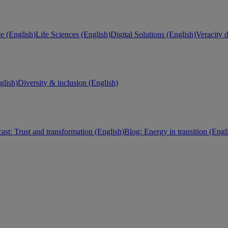
e (English)
Life Sciences (English)
Digital Solutions (English)
Veracity d
lish)
Diversity & inclusion (English)
ast: Trust and transformation (English)
Blog: Energy in transition (Engl