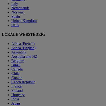
Italy
Netherlands
Norway
Spain
United Kingdom
USA
LOKALE WEBSTEDER:
Africa (French)
Africa (English)
Argentina
Australia and NZ
Belgium
Brazil
Canada
Chile
Croatia
Czech Republic
France
Finland
Hungary
India
Japan