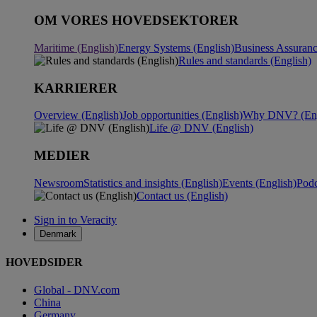
OM VORES HOVEDSEKTORER
Maritime (English)
Energy Systems (English)
Business Assuranc
Rules and standards (English)
KARRIERER
Overview (English)
Job opportunities (English)
Why DNV? (Eng
Life @ DNV (English)
MEDIER
Newsroom
Statistics and insights (English)
Events (English)
Podc
Contact us (English)
Sign in to Veracity
Denmark
HOVEDSIDER
Global - DNV.com
China
Germany