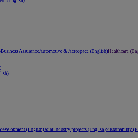
nt (English)
)
Business Assurance
Automotive & Aerospace (English)
Healthcare (Eng
)
lish)
development (English)
Joint industry projects (English)
Sustainability (E