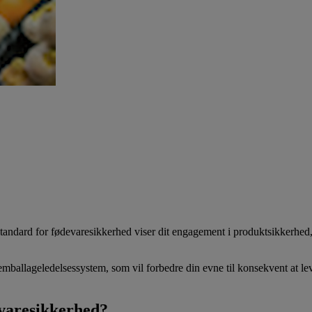
andard for fødevaresikkerhed viser dit engagement i produktsikkerhed, k
emballageledelsessystem, som vil forbedre din evne til konsekvent at le
varesikkerhed?