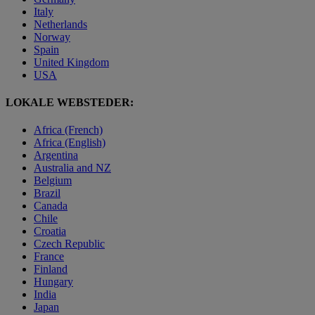
Italy
Netherlands
Norway
Spain
United Kingdom
USA
LOKALE WEBSTEDER:
Africa (French)
Africa (English)
Argentina
Australia and NZ
Belgium
Brazil
Canada
Chile
Croatia
Czech Republic
France
Finland
Hungary
India
Japan