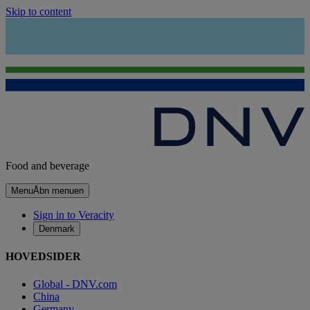
Skip to content
Food and beverage
Menu
Åbn menuen
Sign in to Veracity
Denmark
HOVEDSIDER
Global - DNV.com
China
Germany