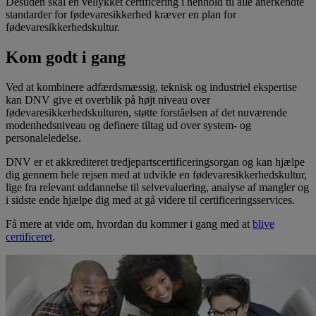
Desuden skal en vellykket certificering i henhold til alle anerkendte
standarder for fødevaresikkerhed kræver en plan for
fødevaresikkerhedskultur.
Kom godt i gang
Ved at kombinere adfærdsmæssig, teknisk og industriel ekspertise
kan DNV give et overblik på højt niveau over
fødevaresikkerhedskulturen, støtte forståelsen af det nuværende
modenhedsniveau og definere tiltag ud over system- og
personaleledelse.
DNV er et akkrediteret tredjepartscertificeringsorgan og kan hjælpe
dig gennem hele rejsen med at udvikle en fødevaresikkerhedskultur,
lige fra relevant uddannelse til selvevaluering, analyse af mangler og
i sidste ende hjælpe dig med at gå videre til certificeringsservices.
Få mere at vide om, hvordan du kommer i gang med at
blive
certificeret
.