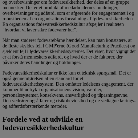
og overbevisninger om fødevaresikkerhed, der deles af en gruppe
mennesker. Det er et produkt af medarbejdernes holdninger,
overbevisninger og adfærd, som er afgørende for engagementet i og
robustheden af en organisations forvaltning af fødevaresikkerheden.
En organisations fødevaresikkerhedskultur afspejler i realiteten
"hvordan vi laver sikre fødevarer her".
Når man studerer fødevarebårne hændelser, kan man konstatere, at
de fleste skyldes fejl i GMP'erne (Good Manufacturing Practices) og
sjældent fejl i fødevaresikkerhedssystemet. Det viser, hvor vigtigt det
er at forstå menneskers adfærd, og hvad der er de faktorer, der
påvirker deres handlinger og holdninger.
Fødevaresikkerhedskultur er ikke kun et teknisk spørgsmål. Det er
også gennemførelsen af en standard for et
fødevaresikkerhedssystem. Den omfatter ledelsens engagement, der
kommer til udtryk i organisationens vision, værdier,
personalesystemer, konsekvens, ansvarlighed og tilpasningsevne.
Den vedrører også farer og risikobevidsthed og de vedtagne lærings-
og adfærdsforstærkende metoder.
Fordele ved at udvikle en
fødevaresikkerhedskultur