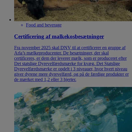
Food and beverage
Certificering af malkekosbesætninger
Fra november 2025 skal DNV til at certificerer en gruppe af
Arla’s mælkeproducenter. De besætninger, der skal
certificeres, er dem der leverer mælk, som er produceret efter
Det statslige Dyrevelfærdsmærke for kvæg. Det Statslige
Dyrevelfærdsmærke er opdelt i 3 niveauer, hvor hvert niveau
giver dyrene mere dyrevelfærd, og på de færdige produkter er
de mærket med 1,2 eller 3 hjerter.