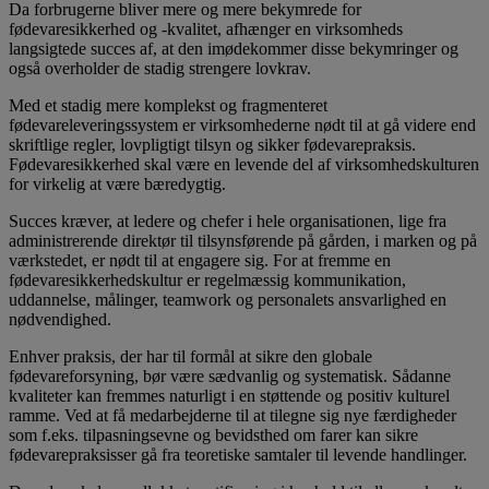
Da forbrugerne bliver mere og mere bekymrede for
fødevaresikkerhed og -kvalitet, afhænger en virksomheds
langsigtede succes af, at den imødekommer disse bekymringer og
også overholder de stadig strengere lovkrav.
Med et stadig mere komplekst og fragmenteret
fødevareleveringssystem er virksomhederne nødt til at gå videre end
skriftlige regler, lovpligtigt tilsyn og sikker fødevarepraksis.
Fødevaresikkerhed skal være en levende del af virksomhedskulturen
for virkelig at være bæredygtig.
Succes kræver, at ledere og chefer i hele organisationen, lige fra
administrerende direktør til tilsynsførende på gården, i marken og på
værkstedet, er nødt til at engagere sig. For at fremme en
fødevaresikkerhedskultur er regelmæssig kommunikation,
uddannelse, målinger, teamwork og personalets ansvarlighed en
nødvendighed.
Enhver praksis, der har til formål at sikre den globale
fødevareforsyning, bør være sædvanlig og systematisk. Sådanne
kvaliteter kan fremmes naturligt i en støttende og positiv kulturel
ramme. Ved at få medarbejderne til at tilegne sig nye færdigheder
som f.eks. tilpasningsevne og bevidsthed om farer kan sikre
fødevarepraksisser gå fra teoretiske samtaler til levende handlinger.