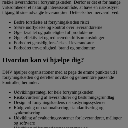
række leverandører i forsyningskæden. Derfor er det et for mange
virksomheder et naturligt interesseområde, at have en risikostyret
tilgang til sine udvalgte leverandører. Dette skaber merværdi ved:
Bedre forståelse af forsyningskæden risici
Større indflydelse og kontrol over leverandørerne
Øget kvalitet og pålidelighed af produkterne
Øget effektivitet og reducerede driftsomkostninger
Forbedret gensidig forståelse af leverandører
Forbedret troværdighed, brand og omdømme
Hvordan kan vi hjælpe dig?
DNV hjælper organisationer med at pege de ømme punkter ud i
forsyningskæden og derefter udvikle og gennemføre passende
kontroller, herunder:
Udviklingsstrategi for hele forsyningskæden
Risikovurdering af leverandører og beslutningsgrundlag
Design af forsyningskædens risikostyringssystemer
Rådgivning om rationalisering, standardisering og
synkronisering
Udvikling af evalueringssystemer for leverandører, målinger
og software