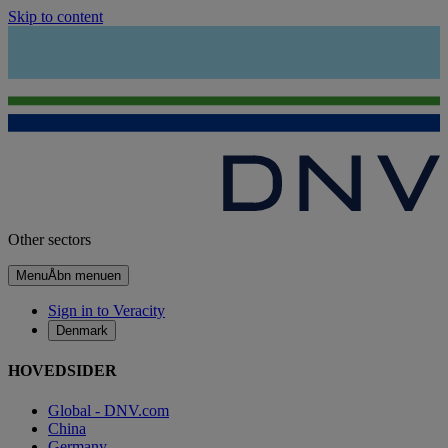
Skip to content
Other sectors
Menu
Åbn menuen
Sign in to Veracity
Denmark
HOVEDSIDER
Global - DNV.com
China
Germany