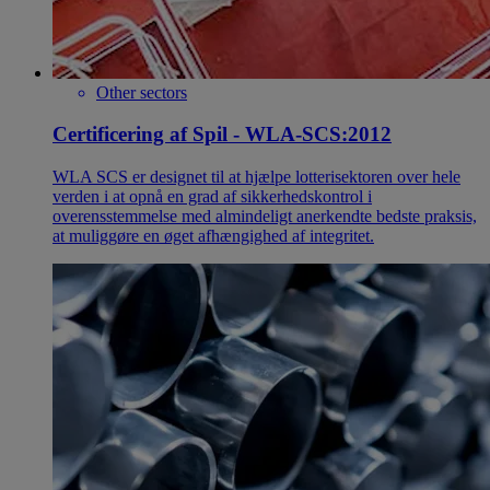
Other sectors
Certificering af Spil - WLA-SCS:2012
WLA SCS er designet til at hjælpe lotterisektoren over hele
verden i at opnå en grad af sikkerhedskontrol i
overensstemmelse med almindeligt anerkendte bedste praksis,
at muliggøre en øget afhængighed af integritet.