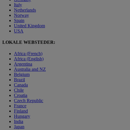
Italy
Netherlands
Norway
Spain
United Kingdom
USA
LOKALE WEBSTEDER:
Africa (French)
Africa (English)
Argentina
Australia and NZ
Belgium
Brazil
Canada
Chile
Croatia
Czech Republic
France
Finland
Hungary
India
Japan