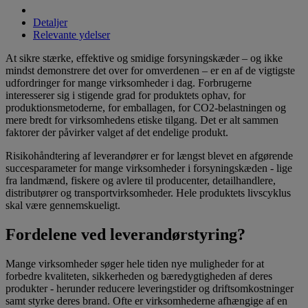
Detaljer
Relevante ydelser
At sikre stærke, effektive og smidige forsyningskæder – og ikke
mindst demonstrere det over for omverdenen – er en af de vigtigste
udfordringer for mange virksomheder i dag. Forbrugerne
interesserer sig i stigende grad for produktets ophav, for
produktionsmetoderne, for emballagen, for CO2-belastningen og
mere bredt for virksomhedens etiske tilgang. Det er alt sammen
faktorer der påvirker valget af det endelige produkt.
Risikohåndtering af leverandører er for længst blevet en afgørende
succesparameter for mange virksomheder i forsyningskæden - lige
fra landmænd, fiskere og avlere til producenter, detailhandlere,
distributører og transportvirksomheder. Hele produktets livscyklus
skal være gennemskueligt.
Fordelene ved leverandørstyring?
Mange virksomheder søger hele tiden nye muligheder for at
forbedre kvaliteten, sikkerheden og bæredygtigheden af deres
produkter - herunder reducere leveringstider og driftsomkostninger
samt styrke deres brand. Ofte er virksomhederne afhængige af en