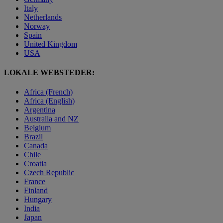
Italy
Netherlands
Norway
Spain
United Kingdom
USA
LOKALE WEBSTEDER:
Africa (French)
Africa (English)
Argentina
Australia and NZ
Belgium
Brazil
Canada
Chile
Croatia
Czech Republic
France
Finland
Hungary
India
Japan