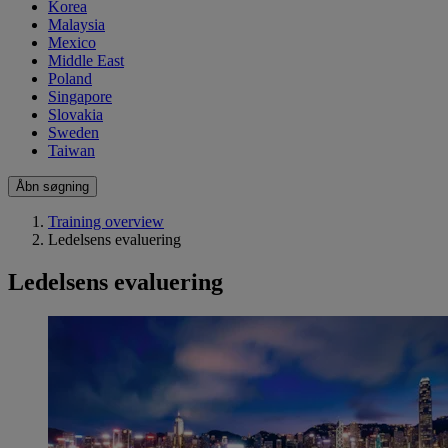
Korea
Malaysia
Mexico
Middle East
Poland
Singapore
Slovakia
Sweden
Taiwan
Åbn søgning
Training overview
Ledelsens evaluering
Ledelsens evaluering