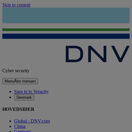
Skip to content
Cyber security
Menu
Åbn menuen
Sign in to Veracity
Denmark
HOVEDSIDER
Global - DNV.com
China
Germany