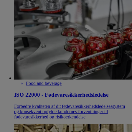
Food and beverage
ISO 22000 - Fødevaresikkerhedsledelse
Forbedre kvaliteten af dit fødevaresikkerhedsledelsessystem
og konsekvent opfylde kundernes forventninger til
fødevaresikkerhed og risikoerkendelse.