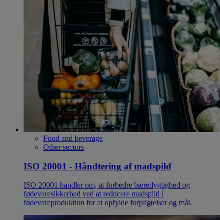
Food and beverage
Other sectors
ISO 20001 - Håndtering af madspild
ISO 20001 handler om, at forbedre bæredygtighed og
fødevaresikkerhed ved at reducere madspild i
fødevareproduktion for at opfylde forpligtelser og mål.