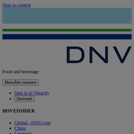
Skip to content
Food and beverage
Menu
Åbn menuen
Sign in to Veracity
Denmark
HOVEDSIDER
Global - DNV.com
China
Germany