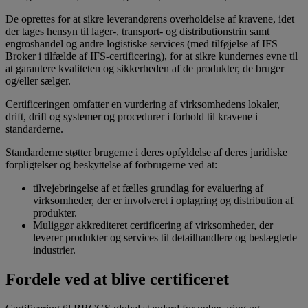
De oprettes for at sikre leverandørens overholdelse af kravene, idet
der tages hensyn til lager-, transport- og distributionstrin samt
engroshandel og andre logistiske services (med tilføjelse af IFS
Broker i tilfælde af IFS-certificering), for at sikre kundernes evne til
at garantere kvaliteten og sikkerheden af de produkter, de bruger
og/eller sælger.
Certificeringen omfatter en vurdering af virksomhedens lokaler,
drift, drift og systemer og procedurer i forhold til kravene i
standarderne.
Standarderne støtter brugerne i deres opfyldelse af deres juridiske
forpligtelser og beskyttelse af forbrugerne ved at:
tilvejebringelse af et fælles grundlag for evaluering af
virksomheder, der er involveret i oplagring og distribution af
produkter.
Muliggør akkrediteret certificering af virksomheder, der
leverer produkter og services til detailhandlere og beslægtede
industrier.
Fordele ved at blive certificeret