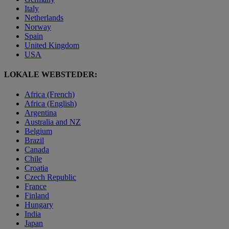
Italy
Netherlands
Norway
Spain
United Kingdom
USA
LOKALE WEBSTEDER:
Africa (French)
Africa (English)
Argentina
Australia and NZ
Belgium
Brazil
Canada
Chile
Croatia
Czech Republic
France
Finland
Hungary
India
Japan