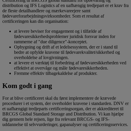
Certificering til BRCGS global standard for opbevaring og
distribution og IFS Logistics af en uafhængig tredjepart er et krav fra
de fleste detailhandlere og mærkevareejere samt
fødevareforarbejdningsvirksomheder. Som et resultat af
certificeringen kan din organisation:
at levere beviser for engagement og i tilfælde af
fødevaresikkerhedsproblemer juridisk forsvar inden for
rammerne af "due diligence"-konceptet.
Opbygning og drift af et ledelsessystem, der er i stand til
bedre at opfylde kravene til fødevarekvalitet/sikkerhed og
overholdelse af lovgivningen.
at levere et værktøj til forbedring af fødevaresikkerheden ved
effektivt at overvåge og måle fødevaresikkerheden.
Fremme effektiv tilbagekaldelse af produkter.
Kom godt i gang
For at blive certificeret skal du først implementere de krævede
procedurer i et system, der overholder kravene i standarden. DNV er
et uafhængigt tredjeparts certificeringsorgan, der er akkrediteret til
BRCGS Global Standard Storage and Distribution. Vi kan hjælpe
dig gennem hele rejsen, lige fra relevant BRCGS- og IFS-
uddannelse til selvvurderinger, gapanalyser og certificeringsservices.