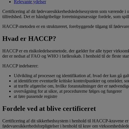
Relevante ydelser
Certificering af dit fødevaresikkerhedsledelsessystem som værende 
tilfredshed. Det er håndgribelige forretningsmæssige fordele, som spil
HACCP-metoden er en struktureret, forebyggende tilgang til fødevaresi
Hvad er HACCP?
HACCP er en risikoledelsesmetode, der gælder for alle typer virksomh
der er nedsat af FAO og WHO i fællesskab. I henhold til de fleste st
HACCP indebærer:
Udvikling af processer og identifikation af, hvad der kan gå gal
at identificere eventuelle kritiske kontrolpunkter og områder, som
at træffe afgørelse om, hvilke foranstaltninger der er nødvendi
overvågning for at sikre, at procedurerne følges og fungerer
at føre passende registre
Fordele ved at blive certificeret
Certificering af dit sikkerhedssystem i henhold til HACCP-kravene er et
fødevaresikkerhedsforpligtelser i henhold til krav om virksomhedslede