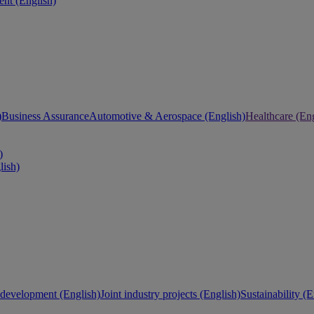
nt (English)
)
Business Assurance
Automotive & Aerospace (English)
Healthcare (Eng
)
lish)
development (English)
Joint industry projects (English)
Sustainability (E