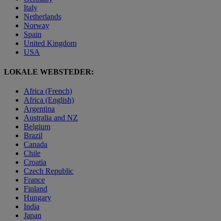
Italy
Netherlands
Norway
Spain
United Kingdom
USA
LOKALE WEBSTEDER:
Africa (French)
Africa (English)
Argentina
Australia and NZ
Belgium
Brazil
Canada
Chile
Croatia
Czech Republic
France
Finland
Hungary
India
Japan