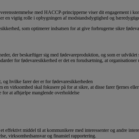
i overensstemmelse med HACCP-principperne viser dit engagement i ko
ler en vigtig rolle i opbygningen af modstandsdygtighed og bæredygtige 
kkerhed, som optimerer indsatsen for at give forbrugerne sikre fødevare
eder, der beskæftiger sig med fødevareproduktion, og som er udviklet 
andarder for fødevaresikkerhed er det en forudsætning, at organisation
t, og hvilke farer der er for fødevaresikkerheden
 en virksomhed skal fokusere på for at sikre, at disse farer fjernes eller 
ge for at afhjælpe manglende overholdelse
 effektivt middel til at kommunikere med interessenter og andre interess
lse, virksomhedsansvar og finansiel rapportering.