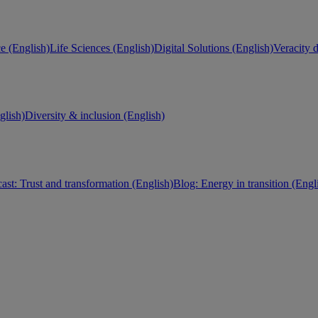
e (English)
Life Sciences (English)
Digital Solutions (English)
Veracity d
lish)
Diversity & inclusion (English)
ast: Trust and transformation (English)
Blog: Energy in transition (Engl