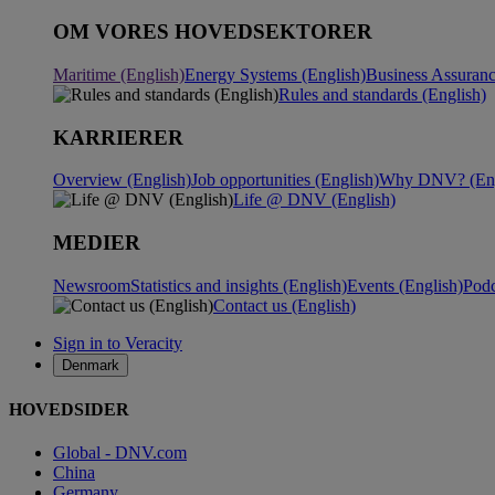
OM VORES HOVEDSEKTORER
Maritime (English)
Energy Systems (English)
Business Assuranc
Rules and standards (English)
KARRIERER
Overview (English)
Job opportunities (English)
Why DNV? (Eng
Life @ DNV (English)
MEDIER
Newsroom
Statistics and insights (English)
Events (English)
Podc
Contact us (English)
Sign in to Veracity
Denmark
HOVEDSIDER
Global - DNV.com
China
Germany