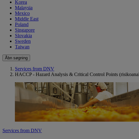
Korea
Malaysia
Mexico
Middle East
Poland
Singapore
Slovakia
Sweden
Taiwan
Åbn søgning
Services from DNV
HACCP - Hazard Analysis & Critical Control Points (risikoanal
Services from DNV